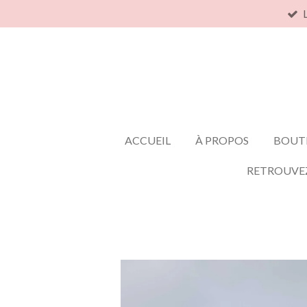
Passer
au
contenu
principal
ACCUEIL
À PROPOS
BOUT
RETROUVE