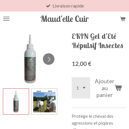
Livraison rapide
Passer
au
Maud'elle Cuir
contenu
principal
EKIN Gel d’Eté
Répulsif Insectes
12,00 €
Ajouter
au
panier
Protège le cheval des
agressions et piqûres