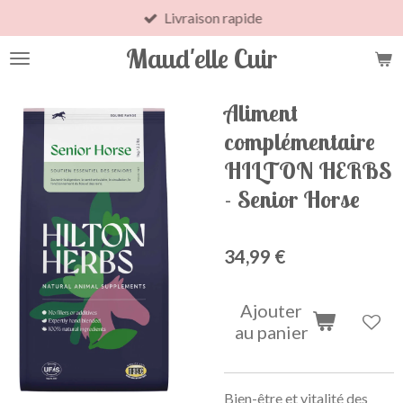
Livraison rapide
Passer
au
Maud'elle Cuir
contenu
principal
Aliment
complémentaire
HILTON HERBS
- Senior Horse
34,99 €
Ajouter
au panier
Bien-être et vitalité des