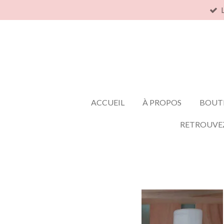
Passer
au
contenu
principal
ACCUEIL
À PROPOS
BOUT
RETROUVE