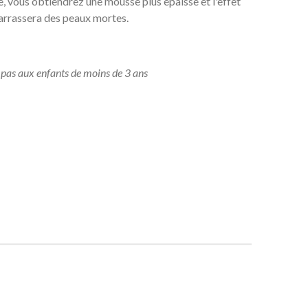
e, vous obtiendrez une mousse plus épaisse et l'effet
barrassera des peaux mortes.
t pas aux enfants de moins de 3 ans