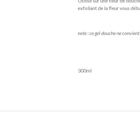
Utilisé sur une fleur de douch
exfoliant de la fleur vous dé
note : ce gel douche ne convien
300ml