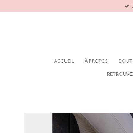
Passer
au
contenu
principal
ACCUEIL
À PROPOS
BOUT
RETROUVE