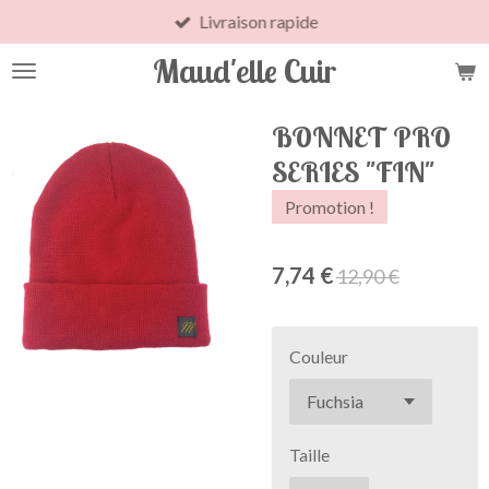
Livraison rapide
Passer
au
Maud'elle Cuir
contenu
principal
BONNET PRO
SERIES "FIN"
Promotion !
7,74 €
12,90 €
Couleur
Taille